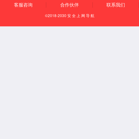
400-
607-
在线咨
5688
询
京东商
城
返回顶
部