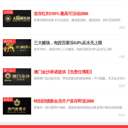
5688
询
京东商
城
返回顶
部
产品概述
解决方案