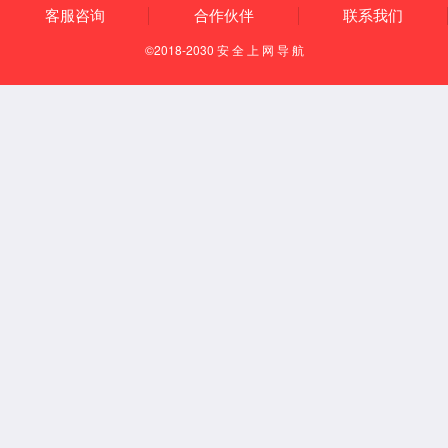
5688
询
京东商
城
返回顶
部