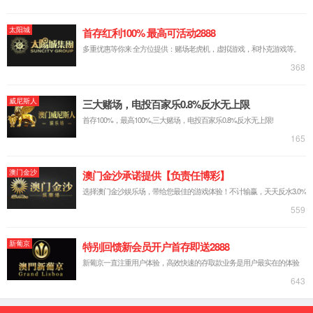
400-
607-
在线咨
5688
询
京东商
城
返回顶