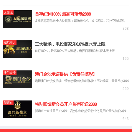
联系我们
电话
400-607-5688
手机
138 1172 4946
地址
北京市昌平区回龙观高新四街 6号院1号楼5层
邮箱
400@avsys.cn