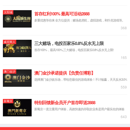
607-
在线咨
5688
询
京东商
城
返回顶
部