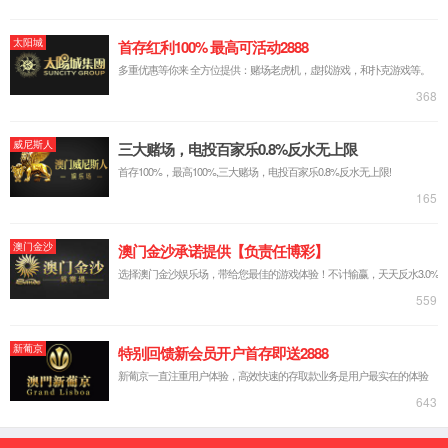
400-
607-
在线咨
5688
询
京东商
城
返回顶
部