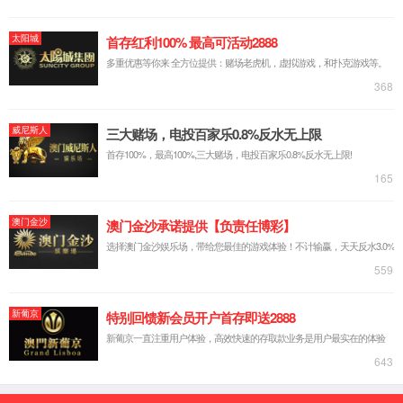
400-
607-
在线咨
5688
询